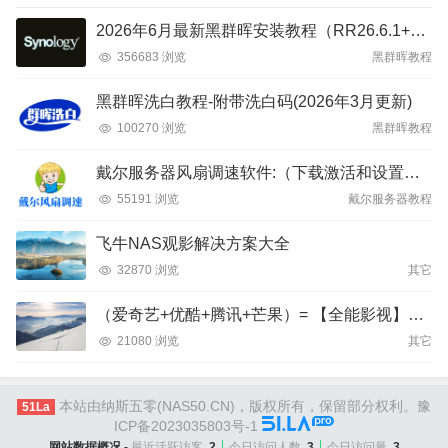
2026年6月最新黑群晖安装教程（RR26.6.1+DSM7.4）
356683 浏览
黑群晖教程
黑群晖洗白教程-附带洗白码(2026年3月更新)
100270 浏览
黑群晖教程
戴尔服务器风扇调速软件:（下载激活和设置教程）
55191 浏览
戴尔服务器教程
飞牛NAS观影解决方案大全
32870 浏览
其它
（爱奇艺+优酷+腾讯+芒果）= 【全能影视】APP
21080 浏览
其它
本站由纳斯五零(NAS50.CN)，版权所有，保留部分权利。
豫
51La
ICP备2023035803号-1
网站数据概况 -
最近活跃访客
2
今日访问人数
3
今日访问量
3