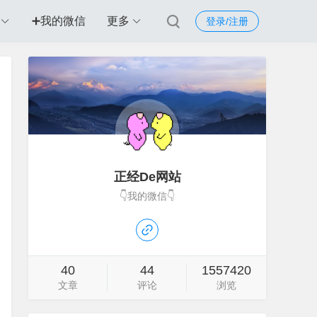
➕我的微信
更多
登录/注册
正经De网站
👇我的微信👇
40
44
1557420
文章
评论
浏览