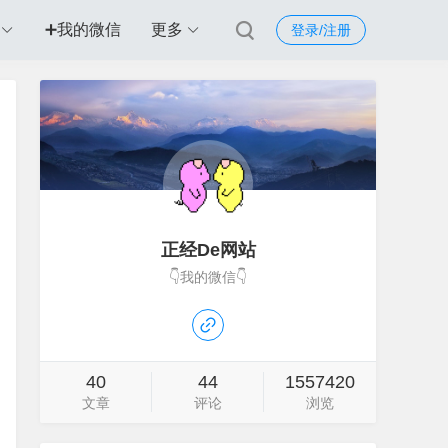
➕我的微信
更多
登录/注册
正经De网站
👇我的微信👇
40
44
1557420
文章
评论
浏览