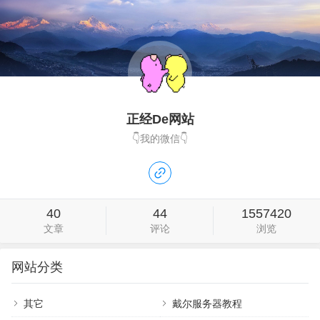
这个套件是没有用的，找电影资源的方法
不在本教程之内。视频教程：哔哩哔哩
（群晖…
正经De网站
👇我的微信👇
40
44
1557420
文章
评论
浏览
网站分类
其它
戴尔服务器教程