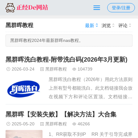
登录/注册
黑群晖教程
最新
浏览
评论
黑群晖教程2024年最新群晖nas教程。
黑群晖洗白教程-附带洗白码(2026年3月更新)
2026-03-24
黑群晖教程
104739
黑群晖洗白教程（2026年）用此方法原则
上所有型号都能洗白。此文档链接我会放
在视频下方和评论区置顶。文档链接地
址： http://d.nas50.cn/?id=10 1、什么是
黑群晖【安装失败】【解决方法】大合集
白群晖？ 白群晖：群晖的硬件+群晖的系
统，即正版群晖。2、什么是黑群晖？ 黑
2025-05-20
黑群晖教程
46266
群晖：自己的硬…
1、RR获取不到IP RR 关于引导完成界