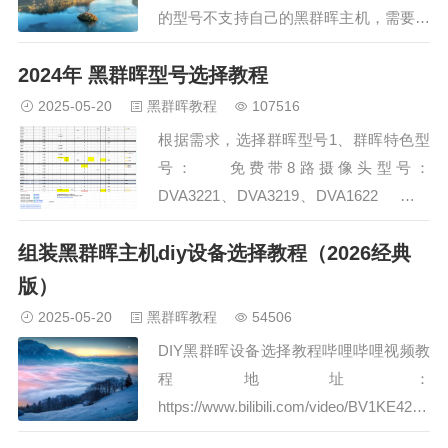
的型号不支持自己的黑群晖主机，需要重
新选择型号（蚂蚁玩大象，无法匹配
2024年 黑群晖型号选择教程
😅）。下面进入操作演示。第1步：群晖
关机（按一下开关机按钮，稍等片刻就会
2025-05-20
黑群晖教程
107516
关机）第2步：群晖开机第3步：进入U盘
根据需求，选择群晖型号1、群晖特色型
引导选项后，快速按键盘”下键“选择”
号： 免费带8路摄像头型号：
Configu…
DVA3221、DVA3219、DVA1622 自带
英伟达独显驱动型号：DVA3221、
组装黑群晖主机diy设备选择教程（2026经典
DVA3219、DVA1622 CPU核心＞24推
荐：FS6400、H…
版）
2025-05-20
黑群晖教程
54506
DIY黑群晖设备选择教程哔哩哔哩视频教
程地址：
https://www.bilibili.com/video/BV1KE421
N7mN 【型号选择】最佳型号推荐：