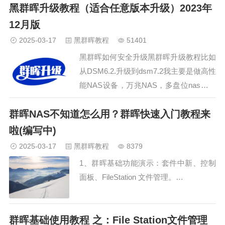
黑群晖升级教程（适合任意版本升级）2023年
SA6400、DS3622xs+、
（DS225+/DS425+）、DS918+通过群晖
12月版
型号对照表，了解群晖所有型号的特点。
2025-03-17
黑群晖教程
51401
附：型号…
黑群晖如何安全升级黑群晖升级教程比如
从DSM6.2.升级到dsm7.2我主要是做高性
能NAS设备，万兆NAS，多盘位nas，全
闪存NAS这些。主要关注 群晖NAS、
群晖NAS不知道怎么用？群晖快速入门教程来
ESXI虚拟化、和爱快路由,用过一款白群
晖，多款黑群晖，自己现在用的是戴尔服
啦(编写中)
务器搭建的黑群晖（后面会介绍）下面用
2025-03-17
黑群晖教程
8379
自己的经验，总结一下群晖…
1、群晖基础功能演示：套件中新、控制
面板、FileStation 文件管理。…
群晖基础使用教程 之：File Station文件管理