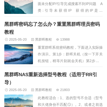
面未分配IP/引导完成搜索不到IP问题 A
类:引导未获得IP 获得的IP是：
169.254.x.x——机器未获取到DHCP信
黑群晖密码忘了怎么办？重置黑群晖理员密码
息 解决…
教程
2025-05-20
黑群晖教程
13988
重置群晖系统密码教程，下面进入实际操
作演示。第1步：群晖关机（按一下开关
机按钮，稍等片刻就会关机）第2步：群
晖开机第3步：进入U盘引导选项后，快
黑群晖NAS重新选择型号教程（适用于RR引
速按键盘”下键“选择”Configure loader“，
按”回车“进入。第4步：等待进入编辑设
导）
置，然后，从屏幕上输入menu.sh 回车进
2025-05-20
黑群晖教程
21803
入”U盘配置界面…
此教程适合：1、选的型号不合适（型号
和大佬身份不匹配😏）。2、或者之前选