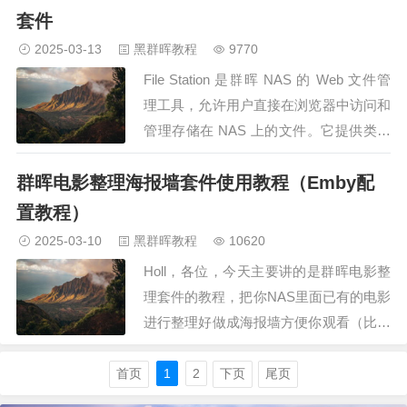
套件
2025-03-13
黑群晖教程
9770
File Station 是群晖 NAS 的 Web 文件管
理工具，允许用户直接在浏览器中访问和
管理存储在 NAS 上的文件。它提供类似
Windows 资源管理器的操作体验，他的
群晖电影整理海报墙套件使用教程（Emby配
功能相当强大,比如文件分享、挂载等,有
些功能可能很多小伙伴们从来没发现过，
置教程）
本教程将带大家详细了解！教程开始！
2025-03-10
黑群晖教程
10620
零…
Holl，各位，今天主要讲的是群晖电影整
理套件的教程，把你NAS里面已有的电影
进行整理好做成海报墙方便你观看（比如
电影类型，封面，简介，演员信息）前提
是你NAS里面有电影或电视剧。如果你
首页
1
2
下页
尾页
NAS没有电影或电视剧的视频资源，那么