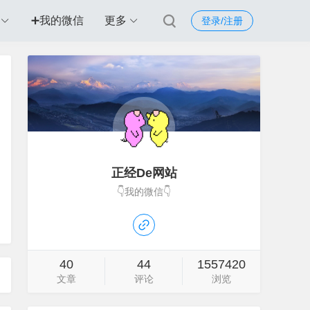
➕我的微信
更多
登录/注册
正经De网站
👇我的微信👇
40
44
1557420
文章
评论
浏览