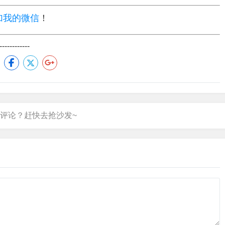
加我的微信
！
---------