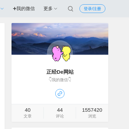
➕我的微信
更多
登录/注册
正经De网站
👇我的微信👇
40
44
1557420
文章
评论
浏览